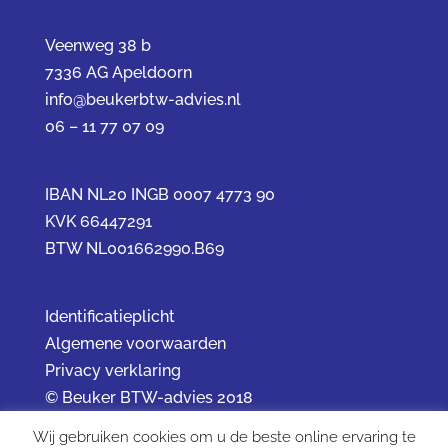
Veenweg 38 b
7336 AG Apeldoorn
info@beukerbtw-advies.nl
06 – 11 77 07 09
IBAN NL20 INGB 0007 4773 90
KVK 66447291
BTW NL001662990.B69
Identificatieplicht
Algemene voorwaarden
Privacy verklaring
© Beuker BTW-advies 2018
Wij gebruiken cookies om u de beste online ervaring te